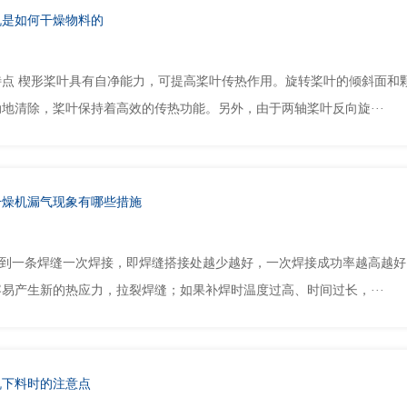
机是如何干燥物料的
特点 楔形桨叶具有自净能力，可提高桨叶传热作用。旋转桨叶的倾斜面和
地清除，桨叶保持着高效的传热功能。另外，由于两轴桨叶反向旋···
干燥机漏气现象有哪些措施
一条焊缝一次焊接，即焊缝搭接处越少越好，一次焊接成功率越高越好
易产生新的热应力，拉裂焊缝；如果补焊时温度过高、时间过长，···
机下料时的注意点