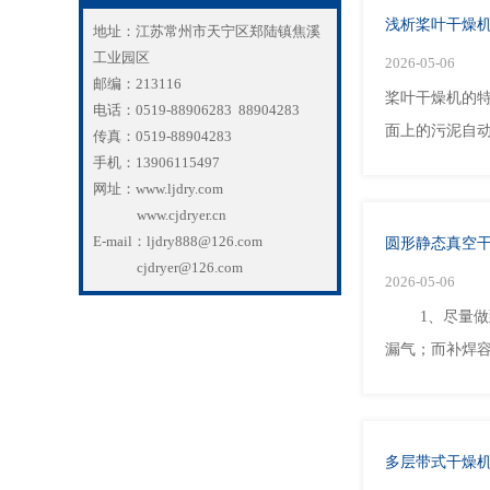
浅析桨叶干燥
地址：江苏常州市天宁区郑陆镇焦溪
工业园区
2026-05-06
邮编：213116
桨叶干燥机的
电话：0519-88906283 88904283
面上的污泥自动
传真：0519-88904283
手机：13906115497
网址：www.ljdry.com
www.cjdryer.cn
E-mail：ljdry888@126.com
圆形静态真空
cjdryer@126.com
2026-05-06
1、尽量做到
漏气；而补焊容
多层带式干燥