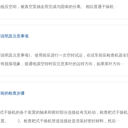
低压空间，被真空泵抽走而完成与固体的分离。 相比普通干燥机···
用说明及注意事项
用说明及注意事项1、使用前应进行一次空转试运，在试车前应检查机器全
有脱落现象，接通电源空转时应注意浆叶的运转方向，如果浆叶方向···
用前的检查步骤
干燥机的各个装置的轴承和密封部分连接处有无松动，检查耙式干燥机
置。 2、检查耙式干燥机管道连接处是否装好密封材料，然后···