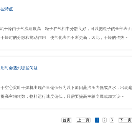
哪些特点
大气流干燥由于气流速度高，粒子在气相中分散良好，可以把粒子的全部表
干燥时的分散和搅动作用，使气化表面不断更新，因此，干燥的传热···
使用时会遇到哪些问题
关于空心桨叶干燥机出现产量偏低分为以下原因蒸汽压力低或含水，出现
提高主轴转数；物料运行速度偏低，只需要提高主轴专属或加大设···
首页
上一页
1
2
3
下一页