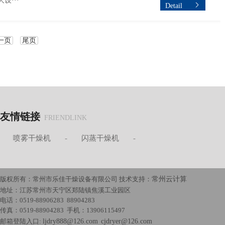
···
Detail
一页
尾页
友情链接
FRIENDLINK
-
喷雾干燥机
-
闪蒸干燥机
-
版权所有：常州市乐佳干燥设备有限公司 技术支持：
常州云计算
地址：江苏常州市天宁区郑陆镇焦溪工业园区
电话：0519-88906283 88904283
传真：0519-88904283 手机：13906115497
邮箱登陆入口:
ljdry888@126.com
cjdryer@126.com