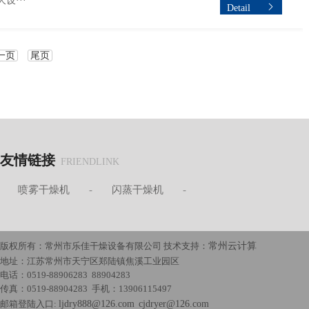
···
Detail
一页
尾页
友情链接
FRIENDLINK
-
喷雾干燥机
-
闪蒸干燥机
-
版权所有：常州市乐佳干燥设备有限公司 技术支持：
常州云计算
地址：江苏常州市天宁区郑陆镇焦溪工业园区
电话：0519-88906283 88904283
传真：0519-88904283 手机：13906115497
邮箱登陆入口:
ljdry888@126.com
cjdryer@126.com