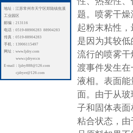
性、热塑性、
地址：江苏常州市天宁区郑陆镇焦溪
题。喷雾干燥
工业园区
邮编：213116
起粉末粘性，
电话：0519-88906283 88904283
传真：0519-88904283
是因为其较低
手机：13906115497
网址：www.ljdry.com
流行的喷雾干
www.cjdryer.cn
渡事件发生在
E-mail：ljdry888@126.com
cjdryer@126.com
液相。表面能
面。由于从玻
子和固体表面
粘合状态，由